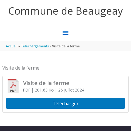
Aller au contenu
Aller au pied de page
Commune de Beaugeay
MENU
PRINCIPAL
Accueil
Téléchargements
Visite de la ferme
Visite de la ferme
Visite de la ferme
PDF
| 201,63 Ko
| 26 Juillet 2024
Télécharger