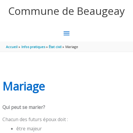
Aller au contenu
Aller au pied de page
Commune de Beaugeay
MENU
PRINCIPAL
Accueil
Infos pratiques
État civil
Mariage
Mariage
Qui peut se marier?
Chacun des futurs époux doit :
être majeur