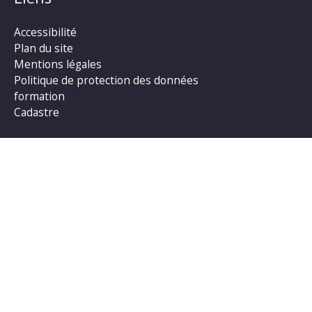
Accessibilité
Plan du site
Mentions légales
Politique de protection des données
formation
Cadastre
Rechercher :
Copyright © 2026
Commune de Beaugeay
| Propulsé
par Soluris