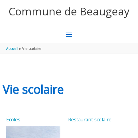
Aller au contenu
Aller au pied de page
Commune de Beaugeay
MENU
PRINCIPAL
Accueil
Vie scolaire
Vie scolaire
Écoles
Restaurant scolaire