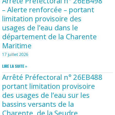
Arrêté Préfectoral n° 26EB498
036
26
– Alerte renforcée – portant
R00014
limitation provisoire des
–
33
usages de l’eau dans le
RUE
DE
département de la Charente
L’EGLISE
Maritime
–
RÉALISATION
17 juillet 2026
D’UNE
CLÔTURE
ARRÊTÉ
LIRE LA SUITE »
GRILLAGÉE
PRÉFECTORAL
Arrêté Préfectoral n° 26EB488
N°
26EB498
portant limitation provisoire
–
des usages de l’eau sur les
ALERTE
RENFORCÉE
bassins versants de la
–
PORTANT
Charente, de la Seudre