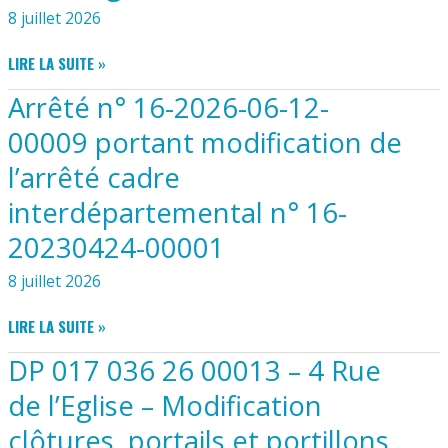
8 juillet 2026
DE
LA
ARRÊTÉ
SEUDRE
LIRE LA SUITE »
PRÉFECTORAL
Arrêté n° 16-2026-06-12-
N°
26EB465
00009 portant modification de
PORTANT
l’arrêté cadre
LIMITATION
PROVISOIRE
interdépartemental n° 16-
DES
USAGES
20230424-00001
DE
8 juillet 2026
L’EAU
ARRÊTÉ
LIRE LA SUITE »
N°
DP 017 036 26 00013 – 4 Rue
16-
2026-
de l’Eglise – Modification
06-
clôtures, portails et portillons
12-