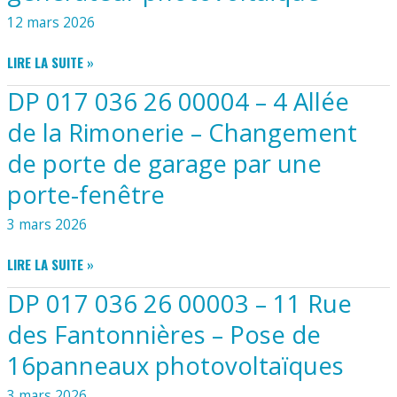
13
PORTILLON
12 mars 2026
RUE
DU
DP
LIRE LA SUITE »
MOULIN
017
DE
DP 017 036 26 00004 – 4 Allée
036
LA
26
TRAÎNE
de la Rimonerie – Changement
00005
–
de porte de garage par une
–
CLÔTURE
12
ET
porte-fenêtre
RUE
POSE
DES
D’UN
3 mars 2026
GRIVES
PORTAIL
–
DP
LIRE LA SUITE »
INSTALLATION
017
D’UN
DP 017 036 26 00003 – 11 Rue
036
GÉNÉRATEUR
26
des Fantonnières – Pose de
PHOTOVOLTAÏQUE
00004
16panneaux photovoltaïques
–
4
3 mars 2026