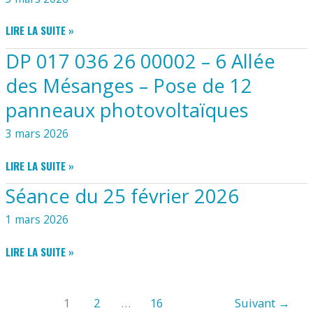
ALLÉE
DE
DP
LIRE LA SUITE »
LA
017
RIMONERIE
DP 017 036 26 00002 – 6 Allée
036
–
26
CHANGEMENT
des Mésanges – Pose de 12
00003
DE
panneaux photovoltaïques
–
PORTE
11
DE
3 mars 2026
RUE
GARAGE
DES
PAR
DP
LIRE LA SUITE »
FANTONNIÈRES
UNE
017
–
PORTE-
Séance du 25 février 2026
036
POSE
FENÊTRE
26
DE
1 mars 2026
00002
16PANNEAUX
–
PHOTOVOLTAÏQUES
SÉANCE
LIRE LA SUITE »
6
DU
ALLÉE
25
DES
FÉVRIER
1
2
…
16
Suivant
→
MÉSANGES
2026