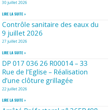
30 juillet 2026
LES
BASSINS
ARRÊTÉ
VERSANTS
LIRE LA SUITE »
PRÉFECTOTRAL
DE
Contrôle sanitaire des eaux du
N°
LA
26EB527
CHARENTE,
9 juillet 2026
COMPLÉMENTAIRE
DE
À
LA
27 juillet 2026
L’ARRÊTÉ
SEUDRE
24EB654
ETC;;;
CONTRÔLE
LIRE LA SUITE »
PORTANT
SANITAIRE
DP 017 036 26 R00014 – 33
RECONNAISSANCE
DES
D’ANTÉRIORITÉ
EAUX
Rue de l’Eglise – Réalisation
DE
DU
L’ÉCLUSE
d’une clôture grillagée
9
DE
JUILLET
22 juillet 2026
BEAUGEAY
2026
DP
LIRE LA SUITE »
017