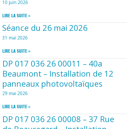
10 juin 2026
LA
TOUCHE
PC
LIRE LA SUITE »
–
017
POSE
Séance du 26 mai 2026
036
D’UN
26
31 mai 2026
CHALET
00001
DE
–
SÉANCE
19M²
LIRE LA SUITE »
21
DU
RUE
DP 017 036 26 00011 – 40a
26
DU
MAI
Beaumont – Installation de 12
MOULIN
2026
DE
panneaux photovoltaïques
LA
TRAÎNE
29 mai 2026
–
CONSTRUCTION
DP
LIRE LA SUITE »
D’UN
017
GARAGE
DP 017 036 26 00008 – 37 Rue
036
EN
26