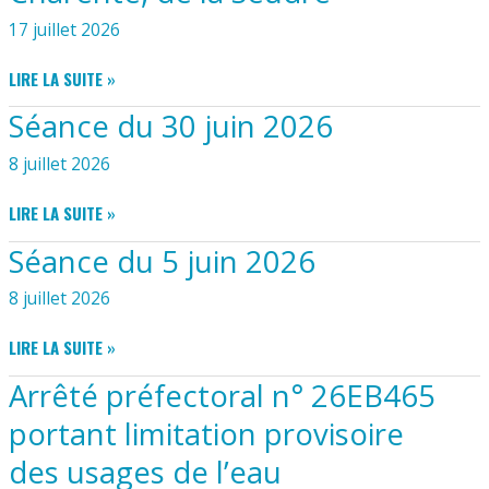
LIMITATION
17 juillet 2026
PROVISOIRE
DES
ARRÊTÉ
USAGES
LIRE LA SUITE »
PRÉFECTORAL
DE
Séance du 30 juin 2026
N°
L’EAU
26EB488
DANS
8 juillet 2026
PORTANT
LE
LIMITATION
DÉPARTEMENT
SÉANCE
LIRE LA SUITE »
PROVISOIRE
DE
DU
DES
LA
Séance du 5 juin 2026
30
USAGES
CHARENTE
JUIN
DE
MARITIME
8 juillet 2026
2026
L’EAU
SUR
SÉANCE
LIRE LA SUITE »
LES
DU
Arrêté préfectoral n° 26EB465
BASSINS
5
VERSANTS
JUIN
portant limitation provisoire
DE
2026
LA
des usages de l’eau
CHARENTE,