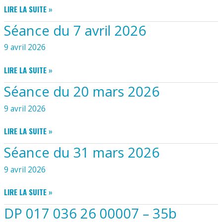
–
PHOTOVOLTAÏQUE
SÉANCE
LIRE LA SUITE »
17
DU
RUE
Séance du 7 avril 2026
28
DES
AVRIL
OISEAUX
9 avril 2026
2026
–
POSE
SÉANCE
LIRE LA SUITE »
D’UN
DU
Séance du 20 mars 2026
ABRIS
7
DE
AVRIL
9 avril 2026
JARDIN
2026
SÉANCE
LIRE LA SUITE »
DU
Séance du 31 mars 2026
20
MARS
9 avril 2026
2026
SÉANCE
LIRE LA SUITE »
DU
DP 017 036 26 00007 – 35b
31