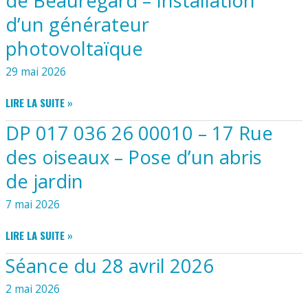
de Beauregard – Installation
ANNEXE
00011
d’un générateur
–
40A
photovoltaïque
BEAUMONT
–
29 mai 2026
INSTALLATION
DE
DP
LIRE LA SUITE »
12
017
PANNEAUX
DP 017 036 26 00010 – 17 Rue
036
PHOTOVOLTAÏQUES
26
des oiseaux – Pose d’un abris
00008
de jardin
–
37
7 mai 2026
RUE
DE
DP
LIRE LA SUITE »
BEAUREGARD
017
–
Séance du 28 avril 2026
036
INSTALLATION
26
D’UN
2 mai 2026
00010
GÉNÉRATEUR