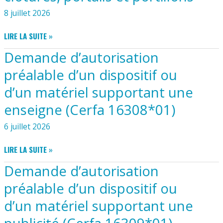
00009
8 juillet 2026
PORTANT
MODIFICATION
DP
LIRE LA SUITE »
DE
017
L’ARRÊTÉ
Demande d’autorisation
036
CADRE
26
INTERDÉPARTEMENTAL
préalable d’un dispositif ou
00013
N°
d’un matériel supportant une
–
16-
4
20230424-
enseigne (Cerfa 16308*01)
RUE
00001
DE
6 juillet 2026
L’EGLISE
–
DEMANDE
LIRE LA SUITE »
MODIFICATION
D’AUTORISATION
CLÔTURES,
Demande d’autorisation
PRÉALABLE
PORTAILS
D’UN
préalable d’un dispositif ou
ET
DISPOSITIF
PORTILLONS
d’un matériel supportant une
OU
D’UN