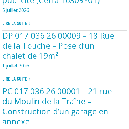
publicité (Cerfa 16309*01)
MATÉRIEL
SUPPORTANT
5 juillet 2026
UNE
ENSEIGNE
DEMANDE
LIRE LA SUITE »
(CERFA
D’AUTORISATION
16308*01)
DP 017 036 26 00009 – 18 Rue
PRÉALABLE
D’UN
de la Touche – Pose d’un
DISPOSITIF
chalet de 19m²
OU
D’UN
1 juillet 2026
MATÉRIEL
SUPPORTANT
DP
LIRE LA SUITE »
UNE
017
PUBLICITÉ
PC 017 036 26 00001 – 21 rue
036
(CERFA
26
16309*01)
du Moulin de la Traîne –
00009
Construction d’un garage en
–
18
annexe
RUE
DE