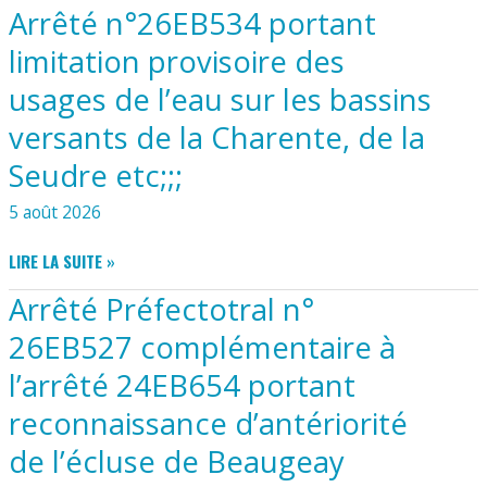
Arrêté n°26EB534 portant
limitation provisoire des
usages de l’eau sur les bassins
versants de la Charente, de la
Seudre etc;;;
5 août 2026
ARRÊTÉ
LIRE LA SUITE »
N°26EB534
Arrêté Préfectotral n°
PORTANT
LIMITATION
26EB527 complémentaire à
PROVISOIRE
l’arrêté 24EB654 portant
DES
USAGES
reconnaissance d’antériorité
DE
L’EAU
de l’écluse de Beaugeay
SUR