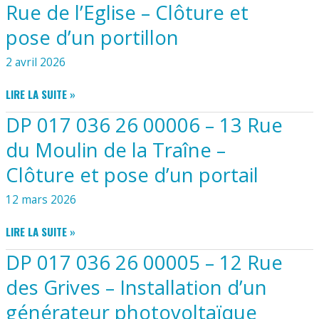
MARS
Rue de l’Eglise – Clôture et
2026
pose d’un portillon
2 avril 2026
DP
LIRE LA SUITE »
017
DP 017 036 26 00006 – 13 Rue
036
26
du Moulin de la Traîne –
00007
Clôture et pose d’un portail
–
35B
12 mars 2026
RUE
DE
DP
LIRE LA SUITE »
L’EGLISE
017
–
DP 017 036 26 00005 – 12 Rue
036
CLÔTURE
26
ET
des Grives – Installation d’un
00006
POSE
générateur photovoltaïque
–
D’UN