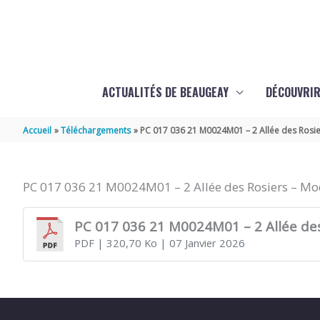
Aller au contenu
Aller au pied de page
ACTUALITÉS DE BEAUGEAY
DÉCOUVRIR
Accueil
Téléchargements
PC 017 036 21 M0024M01 – 2 Allée des Rosiers
PC 017 036 21 M0024M01 – 2 Allée des Rosiers – Modif
PC 017 036 21 M0024M01 – 2 Allée des R
PDF
| 320,70 Ko
| 07 Janvier 2026