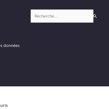
Rechercher :
es données
uris