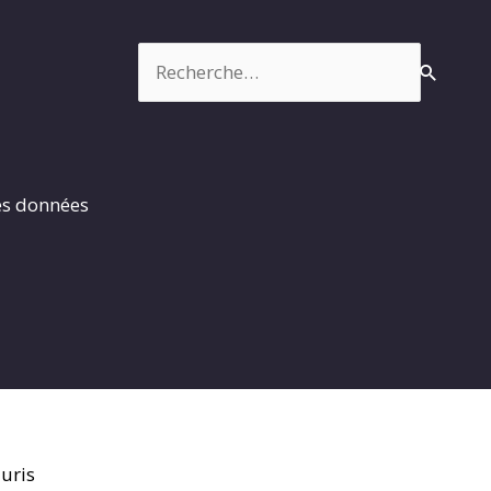
Rechercher :
es données
uris