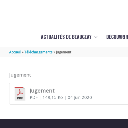
Aller au contenu
Aller au pied de page
ACTUALITÉS DE BEAUGEAY
DÉCOUVRIR
Accueil
Téléchargements
Jugement
Jugement
Jugement
PDF
| 149,15 Ko
| 04 Juin 2020