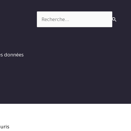
Rechercher :
es données
uris