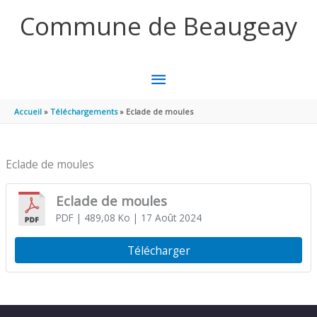
Aller au contenu
Aller au pied de page
Commune de Beaugeay
MENU
PRINCIPAL
Accueil
Téléchargements
Eclade de moules
Eclade de moules
Eclade de moules
PDF
| 489,08 Ko
| 17 Août 2024
Télécharger