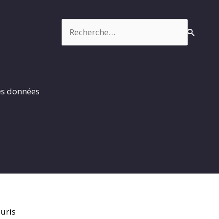
Rechercher :
es données
uris