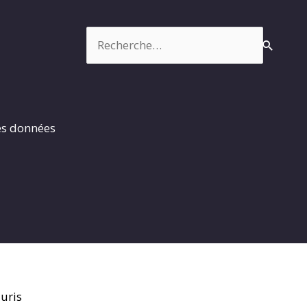
Rechercher :
es données
uris