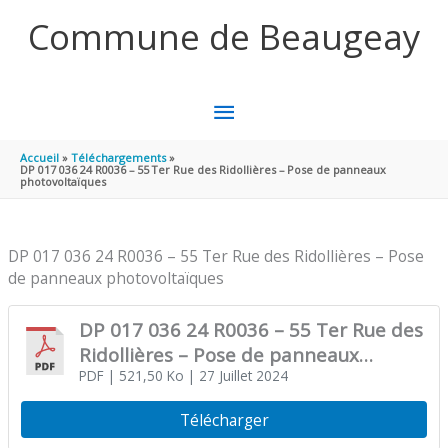
Aller au contenu
Aller au pied de page
Commune de Beaugeay
MENU
PRINCIPAL
Accueil
Téléchargements
DP 017 036 24 R0036 – 55 Ter Rue des Ridollières – Pose de panneaux
photovoltaïques
DP 017 036 24 R0036 – 55 Ter Rue des Ridollières – Pose
de panneaux photovoltaïques
DP 017 036 24 R0036 – 55 Ter Rue des
Ridollières – Pose de panneaux
photovoltaïques
PDF
| 521,50 Ko
| 27 Juillet 2024
Télécharger