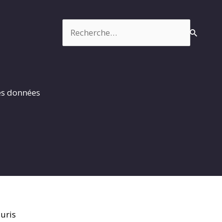
Rechercher :
es données
uris