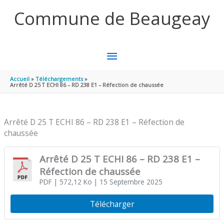
Aller au contenu
Aller au pied de page
Commune de Beaugeay
MENU
PRINCIPAL
Accueil
Téléchargements
Arrêté D 25 T ECHI 86 – RD 238 E1 – Réfection de chaussée
Arrêté D 25 T ECHI 86 – RD 238 E1 – Réfection de
chaussée
Arrêté D 25 T ECHI 86 – RD 238 E1 –
Réfection de chaussée
PDF
| 572,12 Ko
| 15 Septembre 2025
Télécharger