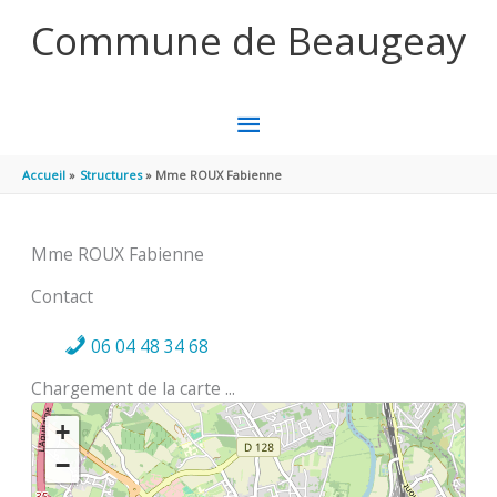
Aller au contenu
Aller au pied de page
Commune de Beaugeay
MENU
PRINCIPAL
Accueil
Structures
Mme ROUX Fabienne
Mme ROUX Fabienne
Contact
06 04 48 34 68
Chargement de la carte ...
+
−