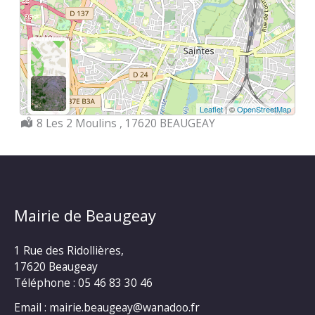
Leaflet
| ©
OpenStreetMap
Localisation :
8 Les 2 Moulins , 17620 BEAUGEAY
Mairie de Beaugeay
1 Rue des Ridollières,
17620 Beaugeay
Téléphone :
05 46 83 30 46
Email : mairie.beaugeay@wanadoo.fr