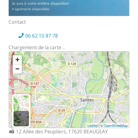
Contact
06 62 10 87 78
Chargement de la carte ...
+
−
Leaflet
| ©
OpenStreetMap
Localisation :
12 Allée des Peupliers, 17620 BEAUGEAY