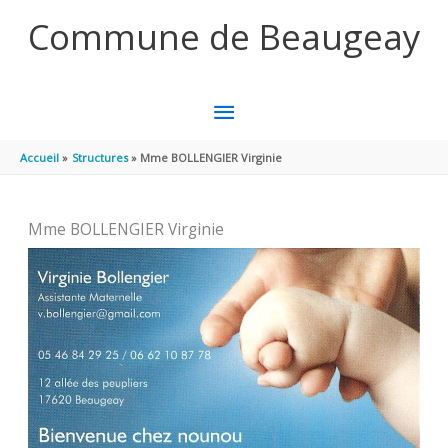
Aller au contenu
Aller au pied de page
Commune de Beaugeay
MENU
PRINCIPAL
Accueil
Structures
Mme BOLLENGIER Virginie
Mme BOLLENGIER Virginie