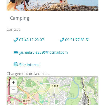
Camping
Contact
07 48 13 23 07
09 51 77 83 51
jai.mela.vie239@hotmail.com
Site internet
Chargement de la carte ...
+
−