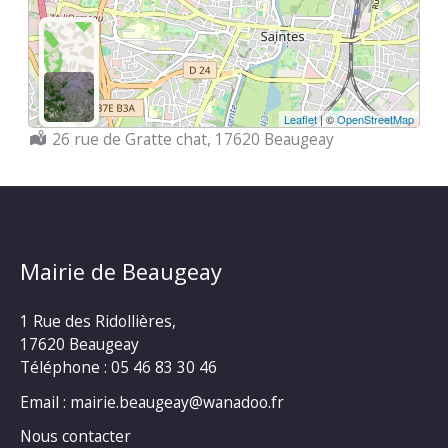
Leaflet
| ©
OpenStreetMap
Localisation :
26 rue de Gratte chat, 17620 Beaugeay
Mairie de Beaugeay
1 Rue des Ridollières,
17620 Beaugeay
Téléphone :
05 46 83 30 46
Email : mairie.beaugeay@wanadoo.fr
Nous contacter