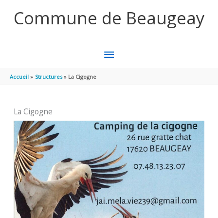
Aller au contenu
Aller au pied de page
Commune de Beaugeay
MENU
PRINCIPAL
Accueil
Structures
La Cigogne
La Cigogne