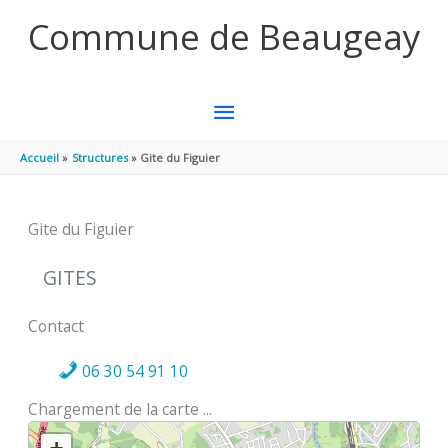
Aller au contenu
Aller au pied de page
Commune de Beaugeay
MENU
PRINCIPAL
Accueil
Structures
Gite du Figuier
Gite du Figuier
GITES
Contact
06 30 54 91 10
Chargement de la carte ...