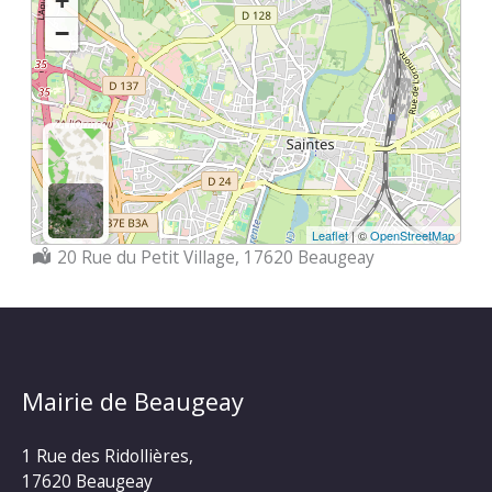
+
−
Leaflet
| ©
OpenStreetMap
Localisation :
20 Rue du Petit Village, 17620 Beaugeay
Mairie de Beaugeay
1 Rue des Ridollières,
17620 Beaugeay