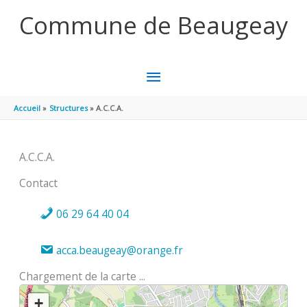
Aller au contenu
Aller au pied de page
Commune de Beaugeay
MENU
PRINCIPAL
Accueil
Structures
A.C.C.A.
A.C.C.A.
Contact
06 29 64 40 04
acca.beaugeay@orange.fr
Chargement de la carte ...
+