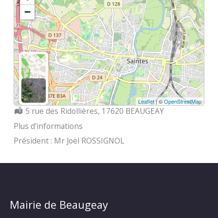
−
Leaflet
| ©
OpenStreetMap
Localisation :
5 rue des Ridollières, 17620 BEAUGEAY
Plus d'informations
Président : Mr Joël ROSSIGNOL
Mairie de Beaugeay